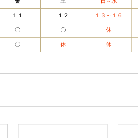
金
土
日～水
１１
１２
１３～１６
〇
〇
休
〇
休
休