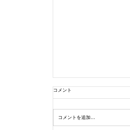
お知らせ
コメント
8月11日(火)～14(金) お休みいた
します。 10日(月)、15日(土)は通
常受付となりますので、 宜しく
コメントを追加…
お願いいたします。