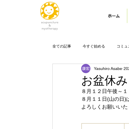
ホーム
全ての記事
今すぐ始める
コミュ
Yasuhiro Asabe
2
お盆休み
８月１２日午後～１
８月１１日(山の日
よろしくお願いいた