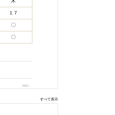
木
１７
〇
〇
すべて表示