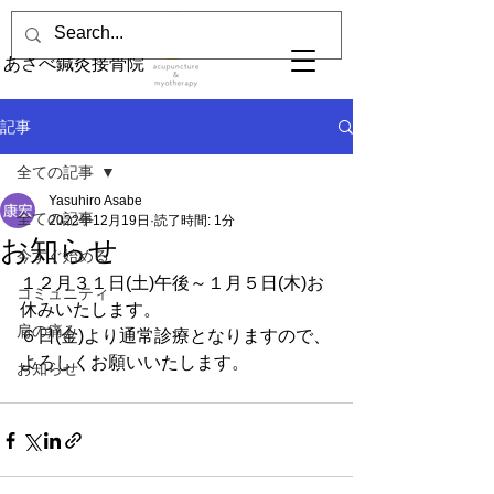
あさべ鍼灸接骨院
記事
全ての記事
Yasuhiro Asabe
全ての記事
2022年12月19日
読了時間: 1分
お知らせ
今すぐ始める
１２月３１日(土)午後～１月５日(木)お
コミュニティ
休みいたします。
肩の痛み
６日(金)より通常診療となりますので、
よろしくお願いいたします。
お知らせ