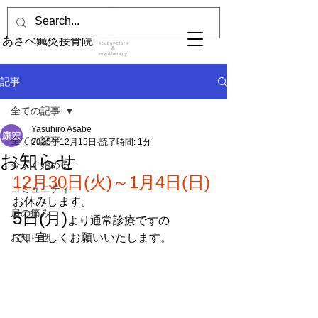
あさべ鍼灸接骨院
記事
全ての記事
Yasuhiro Asabe
全ての記事
2025年12月15日
読了時間: 1分
お知らせ
今すぐ始める
12月30日(火)～1月4日(日)
コミュニティ
お休みします。
肩の痛み
5日(月)
より通常診療ですの
お知らせ
で、宜しくお願いいたします。