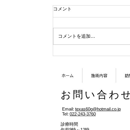
お知らせ
コメント
8月11日(火)～14(金) お休みいた
します。 10日(月)、15日(土)は通
常受付となりますので、 宜しく
コメントを追加…
お願いいたします。
ホーム
施術内容
訪
​お問い合わ
Email:
texas60g@hotmail.co.jp
Tel:
022-243-3760
​診療時間
午前9時～12時