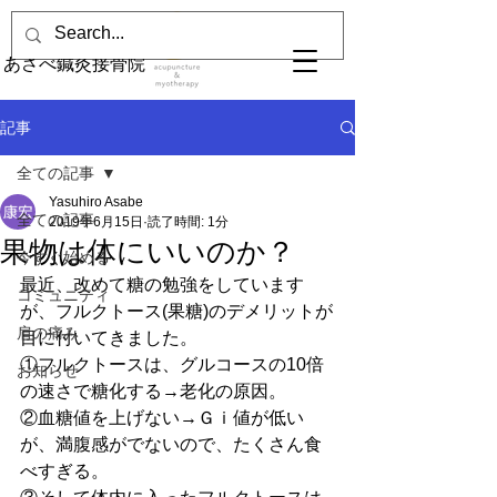
あさべ鍼灸接骨院
記事
全ての記事
Yasuhiro Asabe
全ての記事
2019年6月15日
読了時間: 1分
果物は体にいいのか？
今すぐ始める
最近、改めて糖の勉強をしています
コミュニティ
が、フルクトース(果糖)のデメリットが
肩の痛み
目に付いてきました。
①フルクトースは、グルコースの10倍
お知らせ
の速さで糖化する→老化の原因。
②血糖値を上げない→Ｇｉ値が低い
が、満腹感がでないので、たくさん食
べすぎる。