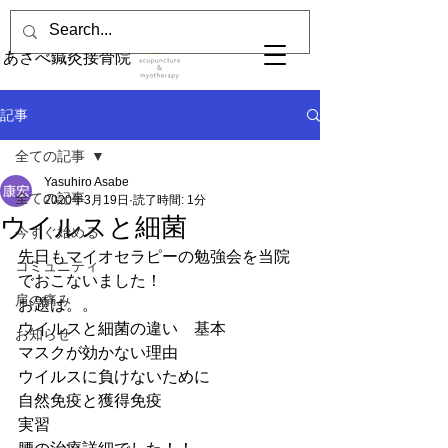
あさべ鍼灸接骨院
記事
全ての記事
Yasuhiro Asabe
全ての記事
2020年3月19日
読了時間: 1分
ウイルスと細菌
今すぐ始める
先日もマイオセラピーの勉強会を当院
コミュニティ
でおこないました！
肩の痛み
お題は。。
ウイルスと細菌の違い　基本
お知らせ
マスクが効かない理由
ウイルスに負けないために
自然免疫と獲得免疫
実習　　　