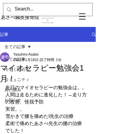
あさべ鍼灸接骨院
記事
全ての記事
Yasuhiro Asabe
全ての記事
2021年1月18日
読了時間: 1分
マイオセラピー勉強会1
今すぐ始める
月！
コミュニティ
先日のマイオセラピーの勉強会は。。
肩の痛み
人間は走るために進化した！→走り方
お知らせ
の改善、怪我予防
実習。。
雪かきで腰を痛めたI先生の治療
柔術で痛めたあさべ先生の腰の治療
でした！